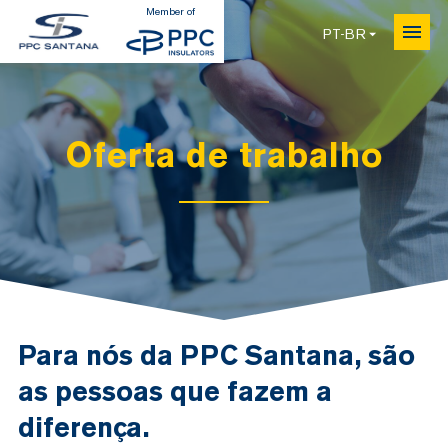
Member of
Me
PT-BR
Oferta de trabalho
Para nós da PPC Santana, são
as pessoas que fazem a
diferença.